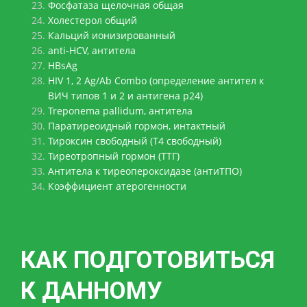
Фосфатаза щелочная общая
Холестерол общий
Кальций ионизированный
anti-HCV, антитела
HBsAg
HIV 1, 2 Ag/Ab Combo (определение антител к
ВИЧ типов 1 и 2 и антигена p24)
Treponema pallidum, антитела
Паратиреоидный гормон, интактный
Тироксин свободный (Т4 свободный)
Тиреотропный гормон (ТТГ)
Антитела к тиреопероксидазе (антиТПО)
Коэффициент атерогенности
КАК ПОДГОТОВИТЬСЯ
К ДАННОМУ