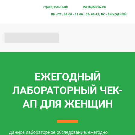
ТЕЛЕФОН:
+7(495)150-33-88
ПОЧТА:
INFO@MPYA.RU
ЛЮБЕРЦЫ: РЕЖИМ РАБОТЫ -
ПН -ПТ : 08.00 - 21.00 ; СБ- 09-15; ВС - ВЫХОДНОЙ
ЕЖЕГОДНЫЙ
ЛАБОРАТОРНЫЙ ЧЕК-
АП ДЛЯ ЖЕНЩИН
Данное лабораторное обследование, ежегодно