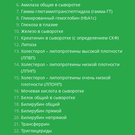
Амилаза общая в сыворотке
Гамма-глютамилтранспептидаза (гамма-ГТ)
Гликированный гемоглобин (HbA1c)
Глюкоза в плазме
Железо в сыворотке
Креатинин в сыворотке (с определением СКФ)
Липаза
Холестерол – липопротеины высокой плотности
(ЛПВП)
Холестерол – липопротеины низкой плотности
(ЛПНП)
Холестерол – липопротеины очень низкой
плотности (ЛПОНП)
Мочевая кислота в сыворотке
Белок общий в сыворотке
Билирубин общий
Билирубин прямой
Билирубин непрямой
Трансферрин
Триглицериды