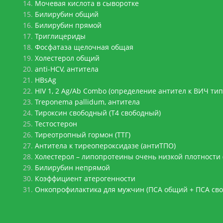
Мочевая кислота в сыворотке
Билирубин общий
Билирубин прямой
Триглицериды
Фосфатаза щелочная общая
Холестерол общий
anti-HCV, антитела
HBsAg
HIV 1, 2 Ag/Ab Combo (определение антител к ВИЧ типо
Treponema pallidum, антитела
Тироксин свободный (Т4 свободный)
Тестостерон
Тиреотропный гормон (ТТГ)
Антитела к тиреопероксидазе (антиТПО)
Холестерол – липопротеины очень низкой плотности
Билирубин непрямой
Коэффициент атерогенности
Онкопрофилактика для мужчин (ПСА общий + ПСА св