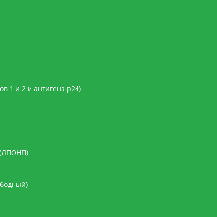
в 1 и 2 и антигена p24)
 (ЛПОНП)
ободный)