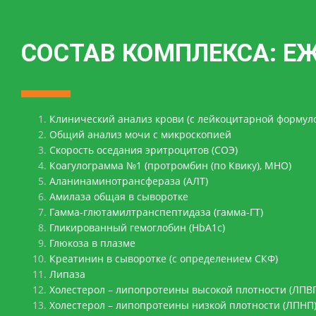
СОСТАВ КОМПЛЕКСА: Е
Клинический анализ крови (c лейкоцитарной формул
Общий анализ мочи с микроскопией
Скорость оседания эритроцитов (СОЭ)
Коагулограмма №1 (протромбин (по Квику), МНО)
Аланинаминотрансфераза (АЛТ)
Амилаза общая в сыворотке
Гамма-глютамилтранспептидаза (гамма-ГТ)
Гликированный гемоглобин (HbA1c)
Глюкоза в плазме
Креатинин в сыворотке (с определением СКФ)
Липаза
Холестерол – липопротеины высокой плотности (ЛПВ
Холестерол – липопротеины низкой плотности (ЛПНП